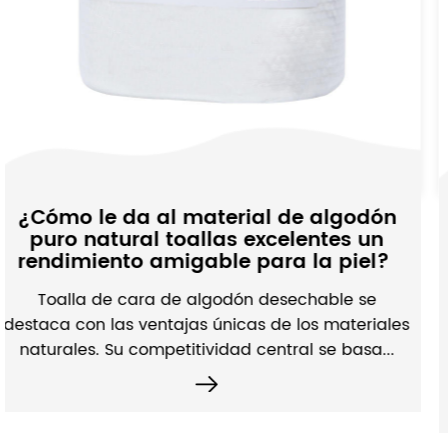
Fabrada no tejida Sp
de algodón
Soluciones de alto rend
elentes un
Zhejiang Daile Non-W
 la piel? ​
Material Co., Lt
sechable se
Tela spunlace no tejida , tambié
e los materiales
Hydroentangled no tejido, es una 
ral se basa...
de la industria no tejida, que se 